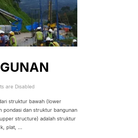
NGUNAN
s are Disabled
dari struktur bawah (lower
lah pondasi dan struktur bangunan
pper structure) adalah struktur
, plat, …