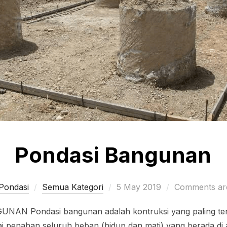
Pondasi Bangunan
Posted
Pondasi
Semua Kategori
5 May 2019
Comments are
on
N Pondasi bangunan adalah kontruksi yang paling ter
i penahan seluruh beban (hidup dan mati) yang berada di a