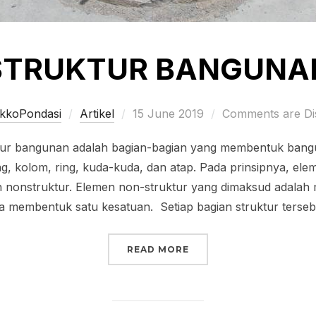
STRUKTUR BANGUNA
Posted
kkoPondasi
Artikel
15 June 2019
Comments are Di
on
angunan adalah bagian-bagian yang membentuk banguna
ing, kolom, ring, kuda-kuda, dan atap. Pada prinsipnya, el
onstruktur. Elemen non-struktur yang dimaksud adalah mel
gga membentuk satu kesatuan. Setiap bagian struktur ters
“STRUKTUR BANGUNAN
READ MORE