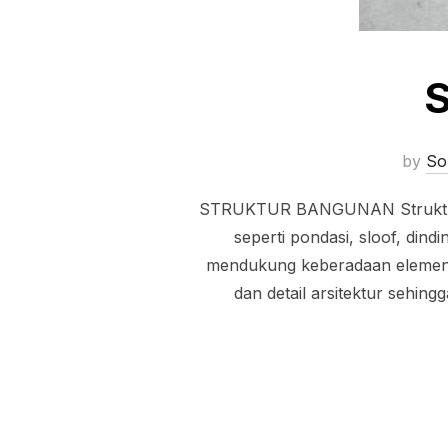
by
So
STRUKTUR BANGUNAN Struktur b
seperti pondasi, sloof, dind
mendukung keberadaan elemen n
dan detail arsitektur sehin