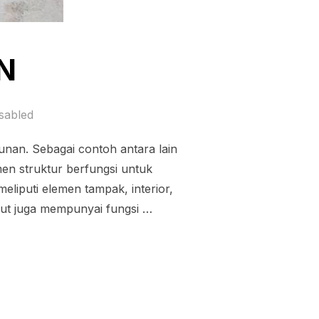
N
sabled
n. Sebagai contoh antara lain
emen struktur berfungsi untuk
iputi elemen tampak, interior,
ebut juga mempunyai fungsi …
”