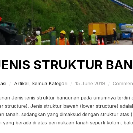
JENIS STRUKTUR BA
Posted
asi
Artikel
,
Semua Kategori
15 June 2019
Comment
on
unan Jenis-jenis struktur bangunan pada umumnya terdiri 
er structure). Jenis struktur bawah (lower structure) ada
 tanah, sedangkan yang dimaksud dengan struktur atas (u
yang berada di atas permukaan tanah seperti kolom, balok