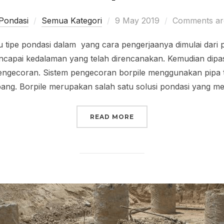
Posted
Pondasi
Semua Kategori
9 May 2019
Comments are
on
u tipe pondasi dalam yang cara pengerjaanya dimulai da
ncapai kedalaman yang telah direncanakan. Kemudian dipa
pengecoran. Sistem pengecoran borpile menggunakan pipa 
bang. Borpile merupakan salah satu solusi pondasi yang m
“BORPILE”
READ MORE