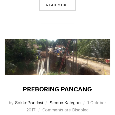
“KEMAMPUAN MESIN BOR
READ MORE
PREBORING PANCANG
Posted
by
SokkoPondasi
Semua Kategori
1 October
on
2017
Comments are Disabled