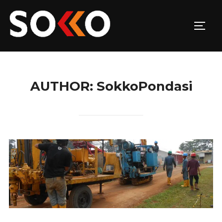
Skip
to
TOGG
content
AUTHOR:
SokkoPondasi