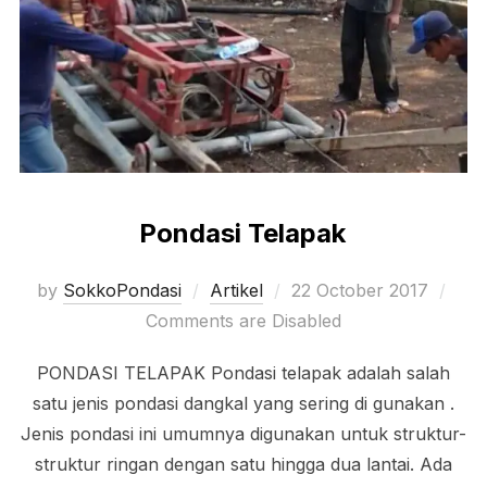
Pondasi Telapak
Posted
by
SokkoPondasi
Artikel
22 October 2017
on
Comments are Disabled
PONDASI TELAPAK Pondasi telapak adalah salah
satu jenis pondasi dangkal yang sering di gunakan .
Jenis pondasi ini umumnya digunakan untuk struktur-
struktur ringan dengan satu hingga dua lantai. Ada