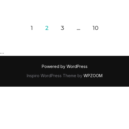
Posts
1
2
3
…
10
navigation
…
Powered by WordPress
Inspiro WordPress Theme by
WPZOOM